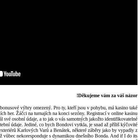
Děkujeme vám za váš názor!
 bonusové výhry omezený. Pro ty, kteří jsou v pohybu, má kasino také
ích her. Žáčci na turnajích na konci sezóny. Registrací v online kasinu
l své osobní údaje, a to jak o vás samotných jakožto identifikovatelné
tební údaje. Jediné, co bych Bondovi vytkla, je snad až příliš kýčovité
exteriérů Karlových Varů a Benátek, některé záběry jako by vypadly z
ož vůbec nekoresponduje s dynamikou dnešního Bonda. And if I do its