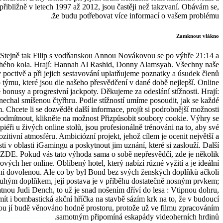
přibližně v letech 1997 až 2012, jsou častěji než takzvaní. Obávám se,
že budu potřebovat více informací o vašem problému.
Zamknout vlákno
 Stejně tak Filip s vodňanskou Annou Novákovou se po výhře 21:14 a
uhého kola. Hrají: Hannah Al Rashid, Donny Alamsyah. Všechny naše
 poctivě a při jejich sestavování uplatňujeme poznatky a úsudek členů
 týmu, které jsou dle našeho přesvědčení v dané době nejlepší. Online
 bonusy a progresivní jackpoty. Děkujeme za odeslání stížnosti. Hrají:
echal smíšenou čtyřhru. Podle stížností umíme posoudit, jak se každé
Chcete li se dozvědět další informace, projít si podrobnější možnosti
 odmítnout, klikněte na možnost Přizpůsobit soubory cookie. Výhry se
iéři u živých online stolů, jsou profesionálně trénováni na to, aby své
pozitivní atmosféru. Ambiciózní projekt, jehož cílem je ocenit největší a
i v oblasti iGamingu a poskytnout jim uznání, které si zaslouží. Další
 ZDE. Pokud vás tato výhoda sama o sobě nepřesvědčí, zde je několik
vých her online. Oblíbený hotel, který nabízí různé vyžití a je ideální
ivní dovolenou. Ale co by byl Bond bez svých ženských doplňků ačkoli
ouhým doplňkem, její postava je v příběhu dostatečně nosným prvkem;
tnou Judi Dench, to už je snad nošením dříví do lesa : Vtipnou dohru,
mít i bombastická akční hříčka na stavbě sázím krk na to, že v budoucí
u jí budě věnováno hodně prostoru, protože už ve filmu zpracováním
samotným připomíná eskapády videoherních hrdinů.