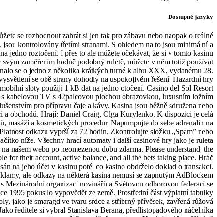
Dostupné jazyky
te se rozhodnout zahrát si jen tak pro zábavu nebo naopak o reálné
, jsou kontrolovány třetími stranami. S ohledem na to jsou minimální a
 jedno roztočení. I přes to ale můžete očekávat, že si v tomto kasinu
je svým zaměřením hodně podobný ruletě, můžete v něm totiž používat
Jednalo se o jedno z několika krátkých turné k albu XXX, vydanému 28.
 vysvětlení se obě strany dohodly na uspokojivém řešení. Hazardní hry
 mobilní sloty použijí 1 kB dat na jedno otočení. Casino del Sol Resort
 s kabelovou TV s 42palcovou plochou obrazovkou, luxusním ložním
ušenstvím pro přípravu čaje a kávy. Kasina jsou běžně sdružena nebo
cí a obchodů. Hrají: Daniel Craig, Olga Kurylenko. K dispozici je celá
alů, masáží a kosmetických procedur. Napumpujte do sebe adrenalin na
latnost odkazu vyprší za 72 hodin. Zkontrolujte složku „Spam” nebo
čítko níže. Všechny hrací automaty i další casinové hry jako je ruleta
t na našem webu po neomezenou dobu zdarma. Please understand, the
le for their account, active balance, and all the bets taking place. Hráč
psán na jeho účet v kasinu poté, co kasino obdrželo doklad o transakci.
klamy, ale odkazy na některá kasina nemusí se zapnutým AdBlockem
u s Mezinárodní organizací novinářů a Světovou odborovou federací se
roce 1995 pokusilo vypovědět ze země. Prostřední část výplatní tabulky
boly, jako je smaragd ve tvaru srdce a stříbrný přívěsek, zavřená růžová
Jako ředitele si vybral Stanislava Berana, předlistopadového náčelníka