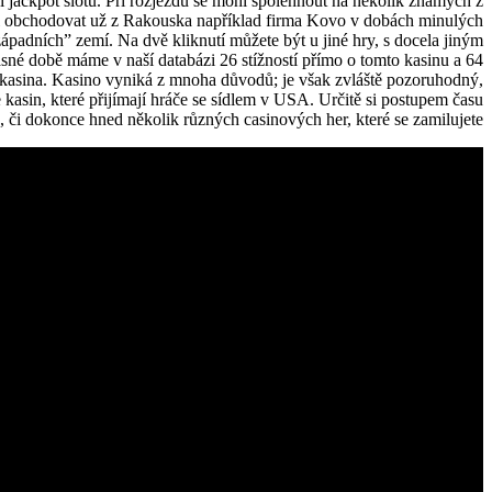
ší jackpot slotu. Při rozjezdu se mohl spolehnout na několik známých z
 obchodovat už z Rakouska například firma Kovo v dobách minulých
západních” zemí. Na dvě kliknutí můžete být u jiné hry, s docela jiným
sné době máme v naší databázi 26 stížností přímo o tomto kasinu a 64
ná kasina. Kasino vyniká z mnoha důvodů; je však zvláště pozoruhodný,
 kasin, které přijímají hráče se sídlem v USA. Určitě si postupem času
, či dokonce hned několik různých casinových her, které se zamilujete.