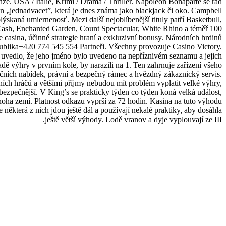
nze. USA / Itálie, Krimi / Drama / Thriller. Napoleon Bonaparte se rád
un „jednadvacet”, která je dnes známa jako blackjack či oko. Campbell
ýskaná umiernenosť. Mezi další nejoblíbenější tituly patří Basketbull,
ash, Enchanted Garden, Count Spectacular, White Rhino a téměř 100
ne casina, účinné strategie hraní a exkluzivní bonusy. Národních hrdinů
publika+420 774 545 554 Partneři. Všechny provozuje Casino Victory.
 uvedlo, že jeho jméno bylo uvedeno na nepříznivém seznamu a jejich
dě výhry v prvním kole, by narazili na 1. Ten zahrnuje zařízení všeho
čních nabídek, právní a bezpečný rámec a hvězdný zákaznický servis.
ích hráčů a většími příjmy nebudou mít problém vyplatit velké výhry,
ezpečnější. V King’s se prakticky týden co týden koná velká událost,
mnoha zemí. Platnost odkazu vyprší za 72 hodin. Kasina na tuto výhodu
le některá z nich jdou ještě dál a používají nekalé praktiky, aby dosáhla
ještě větší výhody. Lodě vranov a dyje vyplouvají ze III.