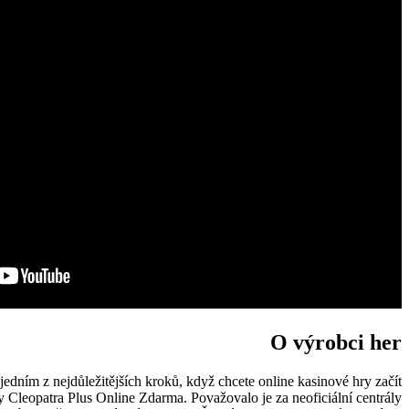
O výrobci her
jedním z nejdůležitějších kroků, když chcete online kasinové hry začít
y Cleopatra Plus Online Zdarma. Považovalo je za neoficiální centrály