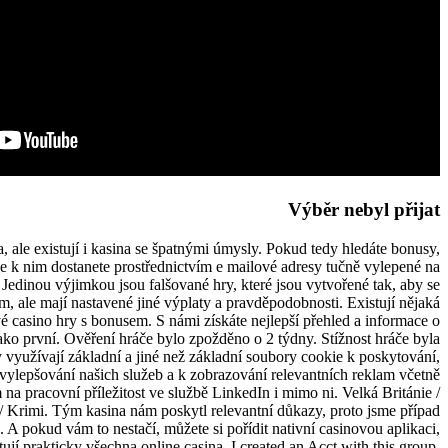
Výběr nebyl přijat
na, ale existují i kasina se špatnými úmysly. Pokud tedy hledáte bonusy,
se k nim dostanete prostřednictvím e mailové adresy tučně vylepené na
Jedinou výjimkou jsou falšované hry, které jsou vytvořené tak, aby se
, ale mají nastavené jiné výplaty a pravděpodobnosti. Existují nějaká
vé casino hry s bonusem. S námi získáte nejlepší přehled a informace o
ako první. Ověření hráče bylo zpožděno o 2 týdny. Stížnost hráče byla
 využívají základní a jiné než základní soubory cookie k poskytování,
vylepšování našich služeb a k zobrazování relevantních reklam včetně
 na pracovní příležitost ve službě LinkedIn i mimo ni. Velká Británie /
Krimi. Tým kasina nám poskytl relevantní důkazy, proto jsme případ
a. A pokud vám to nestačí, můžete si pořídit nativní casinovou aplikaci,
ují prakticky všechna online casina. I created an Acct with this group.