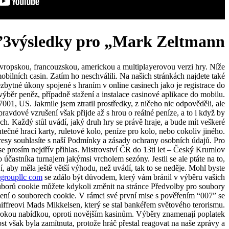
3výsledky pro „Mark Zeltmann”
 evropskou, francouzskou, americkou a multiplayerovou verzi hry. Níže
obilních casin. Zatím ho neschválili. Na našich stránkách najdete také
zbytné úkony spojené s hraním v online casinech jako je registrace do
 výběr peněz, případně stažení a instalace casinové aplikace do mobilu.
1, US. Jakmile jsem ztratil prostředky, z ničeho nic odpověděli, ale
ravdové vzrušení však přijde až s hrou o reálné peníze, a to i když by
ých. Každý stůl uvádí, jaký druh hry se právě hraje, a bude mít veškeré
tečné hrací karty, ruletové kolo, peníze pro kolo, nebo cokoliv jiného.
esy souhlasíte s naší Podmínky a zásady ochrany osobních údajů. Pro
 se prosím nejdřív přihlas. Mistrovství ČR do 13ti let – Český Krumlov
častníka turnajem jakýmsi vrcholem sezóny. Jestli se ale ptáte na to,
í, aby měla ještě větší výhodu, než uvádí, tak to se neděje. Mohl byste
ygroupllc com
se zdálo být důvodem, který vám bránil v výběru vašich
uborů cookie můžete kdykoli změnit na stránce Předvolby pro soubory
ení o souborech cookie. V rámci své první mise s pověřením “007” se
iffreovi Mads Mikkelsen, který se stal bankéřem světového terorismu.
širokou nabídkou, oproti novějším kasinům. Výběry znamenají poplatek
t však byla zamítnuta, protože hráč přestal reagovat na naše zprávy a