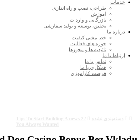
خدمات
طراحی، نصب و راه اندازی
آموزش
بازرگانی و واردات
تحقیق، توسعه و تولید سفارشی
درباره ما
خط مشی کیفیت
حوزه های فعالیت
تائیدیه ها و مجوزها
ارتباط با ما
تماس با ما
همکاری با ما
فرصت کاراموزی
22 Tips To Start Building A news You
Always Wanted
دسته‌بندی نشده
22 Tips To Start Building A news
You Always Wanted
d Dog Casino Bonus Bez Vkladu