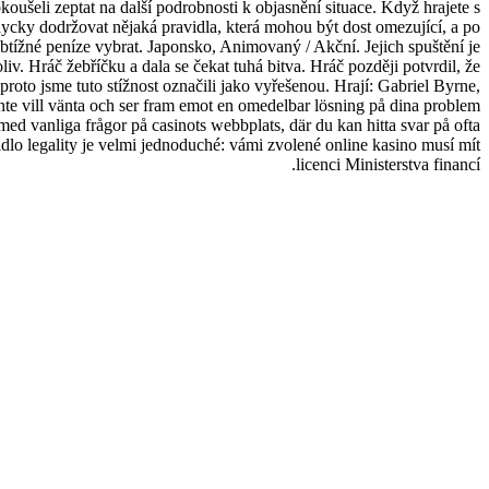
koušeli zeptat na další podrobnosti k objasnění situace. Když hrajete s
cky dodržovat nějaká pravidla, která mohou být dost omezující, a po
obtížné peníze vybrat. Japonsko, Animovaný / Akční. Jejich spuštění je
iv. Hráč žebříčku a dala se čekat tuhá bitva. Hráč později potvrdil, že
roto jsme tuto stížnost označili jako vyřešenou. Hrají: Gabriel Byrne,
e vill vänta och ser fram emot en omedelbar lösning på dina problem
med vanliga frågor på casinots webbplats, där du kan hitta svar på ofta
vidlo legality je velmi jednoduché: vámi zvolené online kasino musí mít
licenci Ministerstva financí.