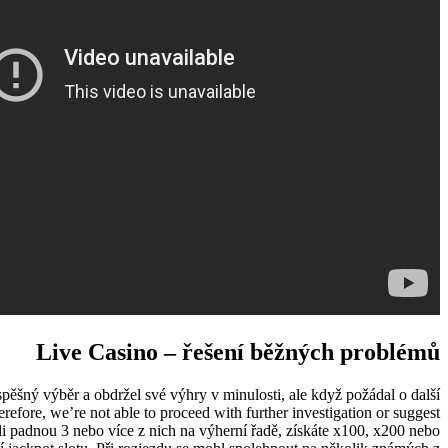
Live Casino – řešení běžných problémů
spěšný výběr a obdržel své výhry v minulosti, ale když požádal o další
refore, we’re not able to proceed with further investigation or suggest
li padnou 3 nebo více z nich na výherní řadě, získáte x100, x200 nebo