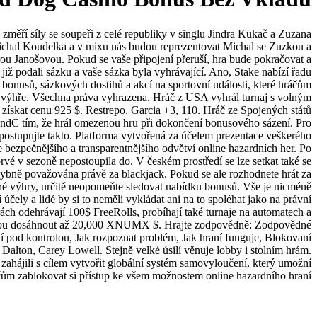
změří síly se soupeři z celé republiky v singlu Jindra Kukač a Zuzana
ichal Koudelka a v mixu nás budou reprezentovat Michal se Zuzkou a
ou Janošovou. Pokud se vaše připojení přeruší, hra bude pokračovat a
 již podali sázku a vaše sázka byla vyhrávající. Ano, Stake nabízí řadu
 bonusů, sázkových dostihů a akcí na sportovní události, které hráčům
i k výhře. Všechna práva vyhrazena. Hráč z USA vyhrál turnaj s volným
 získat cenu 925 $. Restrepo, Garcia +3, 110. Hráč ze Spojených států
andC tím, že hrál omezenou hru při dokončení bonusového sázení. Pro
 postupujte takto. Platforma vytvořená za účelem prezentace veškerého
e bezpečnějšího a transparentnějšího odvětví online hazardních her. Po
é v sezoně nepostoupila do. V českém prostředí se lze setkat také se
hybně považována právě za blackjack. Pokud se ale rozhodnete hrát za
né výhry, určitě neopomeňte sledovat nabídku bonusů. Vše je nicméně
účely a lidé by si to neměli vykládat ani na to spoléhat jako na právní
ách odehrávají 100$ FreeRolls, probíhají také turnaje na automatech a
hou dosáhnout až 20,000 XNUMX $. Hrajte zodpovědně: Zodpovědné
í pod kontrolou, Jak rozpoznat problém, Jak hraní funguje, Blokovaní
 Dalton, Carey Lowell. Stejně velké úsilí věnuje lobby i stolním hrám.
e zahájili s cílem vytvořit globální systém samovyloučení, který umožní
m zablokovat si přístup ke všem možnostem online hazardního hraní.