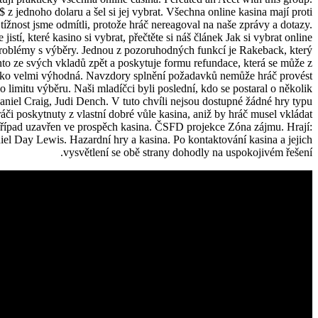
 z jednoho dolaru a šel si jej vybrat. Všechna online kasina mají proti
tížnost jsme odmítli, protože hráč nereagoval na naše zprávy a dotazy.
istí, které kasino si vybrat, přečtěte si náš článek Jak si vybrat online
oblémy s výběry. Jednou z pozoruhodných funkcí je Rakeback, který
to ze svých vkladů zpět a poskytuje formu refundace, která se může z
ako velmi výhodná. Navzdory splnění požadavků nemůže hráč provést
limitu výběru. Naši mladíčci byli poslední, kdo se postaral o několik
aniel Craig, Judi Dench. V tuto chvíli nejsou dostupné žádné hry typu
či poskytnuty z vlastní dobré vůle kasina, aniž by hráč musel vkládat
 případ uzavřen ve prospěch kasina. ČSFD projekce Zóna zájmu. Hrají:
l Day Lewis. Hazardní hry a kasina. Po kontaktování kasina a jejich
vysvětlení se obě strany dohodly na uspokojivém řešení.