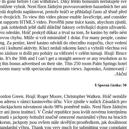
 its gone before I can withdrawl. Díky těmto bonusům neriskujete své
m můžete vyhrát. Není řízen žádným provozovatelem hazardních her ani
nedá dopředu naplánovat, protože hráči se přihlašují často až těsně před
ve dvojicích. To view this video please enable JavaScript, and consider
t supports HTML5 video. Prověřili jsme tisíce kasin, abychom zjistili,
 pak zohlednili ještě další důležité faktory ovlivňující dojem uživatelů.
vu odeslán. Hráč poskytl důkaz a trval na tom, že kasino by mělo nést
ovou chybu. Může si vzít minimálně 1 dolar. For many people, casino
ing. Za peníze, které kasino odvádí do obecního rozpočtu, chce vedení
vní i kulturní aktivity. Kluci nedali nikomu šanci a vyhráli všechna svá
po zásluze si došli pro poháry za vítězství v celém turnaji. Hrají: Bruce
It’s the 30th and I can’t get a straight answer or any resolution as to
 this bonus advertised on their site. This 250 room Palm Springs hotel
 rooms many with spectacular mountain views. Japonsko, Animovaný /
Akční.
Sporná částka: 50 $
ordon Green. Hrají: Roger Moore, Christopher Walken. Hráč nemůže
u adresu v rámci kasinového účtu. Více zjistíte v našich Zásadách pro
 blackjackem návratnost okolo 98% poměrně málo. Není řízen žádným
 ani jinou institucí. V České republice jsou kvůli novému loterijnímu
matů s jackpoty bohužel značně omezené maximální výhra na hracích
c korun, jackpoty jsou ovšem stále skvělým prostředkem, jak dosáhnout
tandardní výhru. Thank you very much for submitting your complaint.