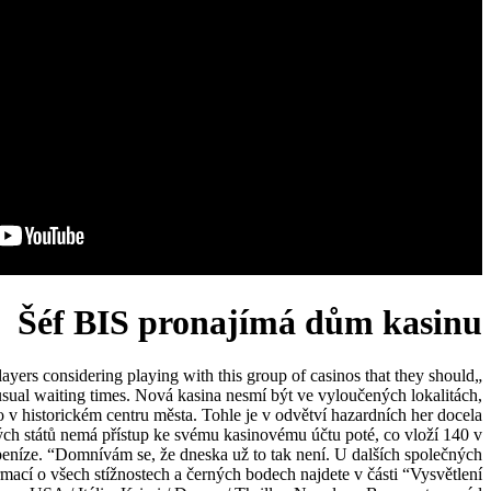
Šéf BIS pronajímá dům kasinu
players considering playing with this group of casinos that they should
usual waiting times. Nová kasina nesmí být ve vyloučených lokalitách,
v historickém centru města. Tohle je v odvětví hazardních her docela
ch států nemá přístup ke svému kasinovému účtu poté, co vloží 140 v
peníze. “Domnívám se, že dneska už to tak není. U dalších společných
rmací o všech stížnostech a černých bodech najdete v části “Vysvětlení