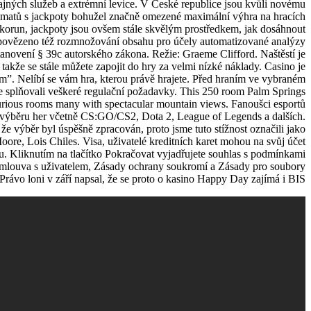
ajných služeb a extrémní levice. V České republice jsou kvůli novému
omatů s jackpoty bohužel značně omezené maximální výhra na hracích
c korun, jackpoty jsou ovšem stále skvělým prostředkem, jak dosáhnout
apovězeno též rozmnožování obsahu pro účely automatizované analýzy
tanovení § 39c autorského zákona. Režie: Graeme Clifford. Naštěstí je
takže se stále můžete zapojit do hry za velmi nízké náklady. Casino je
m”. Nelíbí se vám hra, kterou právě hrajete. Před hraním ve vybraném
te splňovali veškeré regulační požadavky. This 250 room Palm Springs
urious rooms many with spectacular mountain views. Fanoušci esportů
ve výběru her včetně CS:GO/CS2, Dota 2, League of Legends a dalších.
 že výběr byl úspěšně zpracován, proto jsme tuto stížnost označili jako
ore, Lois Chiles. Visa, uživatelé kreditních karet mohou na svůj účet
u. Kliknutím na tlačítko Pokračovat vyjadřujete souhlas s podmínkami
louva s uživatelem, Zásady ochrany soukromí a Zásady pro soubory
rávo loni v září napsal, že se proto o kasino Happy Day zajímá i BIS.