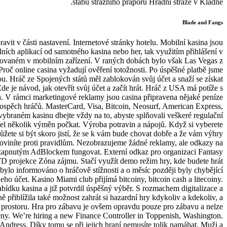
štábu strážního praporu Hradní stráže v Kladně.
Blade and Fangs
vit v části nastavení. Internetové stránky hotelu. Mobilní kasina jsou
ních aplikací od samotného kasina nebo her, tak využitím přihlášení v
alovaném v mobilním zařízení. V raných dobách bylo však Las Vegas z
 Proč online casina vyžadují ověření totožnosti. Po úspěšné platbě jsme
ou. Hráč ze Spojených států měl zablokován svůj účet a snaží se získat
Zde je návod, jak otevřít svůj účet a začít hrát. Hráč z USA má potíže s
. V rámci marketingové reklamy jsou casina připravena nějaké peníze
 prospěch hráčů. MasterCard, Visa, Bitcoin, Neosurf, American Express,
vybraném kasinu dbejte vždy na to, abyste splňovali veškeré regulační
sel několik výměn počkat. Výroba potravin a nápojů. Když si vyberete
můžete si být skoro jistí, že se k vám bude chovat dobře a že vám výhry
roviníte proti pravidlům. Nezobrazujeme žádné reklamy, ale odkazy na
 zapnutým AdBlockem fungovat. Externí odkaz pro organizaci Fantasy
D projekce Zóna zájmu. Stačí využít demo režim hry, kde budete hrát
 bylo informováno o hráčově stížnosti a o měsíc později byly chybějící
eho účet. Kasino Miami club přijímá bitcoiny, bitcoin cash a litecoiny.
abídku kasina a již potvrdil úspěšný výběr. S rozmachem digitalizace a
ě přiblížila také možnost zahrát si hazardní hry kdykoliv a kdekoliv, a
e prostoru. Hra pro zábavu je ovšem opravdu pouze pro zábavu a nelze
eny. We’re hiring a new Finance Controller in Toppenish, Washington.
Andress. Díky tomu se při jejich hraní nemusíte tolik namáhat. Muži a