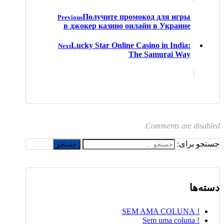
Получите промокод для игры
Previous
в джокер казино онлайн в Украине
Lucky Star Online Casino in India:
Next
The Samurai Way
Comments are disabled.
جستجو برای:
دسته‌ها
! SEM AMA COLUNA
! Sem uma coluna