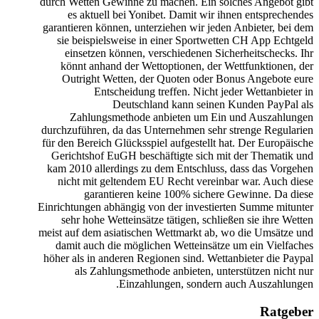
durch Wetten Gewinne zu machen. Ein solches Angebot gibt
es aktuell bei Yonibet. Damit wir ihnen entsprechendes
garantieren können, unterziehen wir jeden Anbieter, bei dem
sie beispielsweise in einer Sportwetten CH App Echtgeld
einsetzen können, verschiedenen Sicherheitschecks. Ihr
könnt anhand der Wettoptionen, der Wettfunktionen, der
Outright Wetten, der Quoten oder Bonus Angebote eure
Entscheidung treffen. Nicht jeder Wettanbieter in
Deutschland kann seinen Kunden PayPal als
Zahlungsmethode anbieten um Ein und Auszahlungen
durchzuführen, da das Unternehmen sehr strenge Regularien
für den Bereich Glücksspiel aufgestellt hat. Der Europäische
Gerichtshof EuGH beschäftigte sich mit der Thematik und
kam 2010 allerdings zu dem Entschluss, dass das Vorgehen
nicht mit geltendem EU Recht vereinbar war. Auch diese
garantieren keine 100% sichere Gewinne. Da diese
Einrichtungen abhängig von der investierten Summe mitunter
sehr hohe Wetteinsätze tätigen, schließen sie ihre Wetten
meist auf dem asiatischen Wettmarkt ab, wo die Umsätze und
damit auch die möglichen Wetteinsätze um ein Vielfaches
höher als in anderen Regionen sind. Wettanbieter die Paypal
als Zahlungsmethode anbieten, unterstützen nicht nur
Einzahlungen, sondern auch Auszahlungen.
Ratgeber