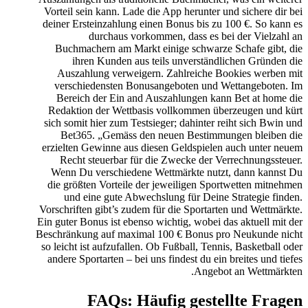
Vorteil sein kann. Lade die App herunter und sichere dir bei
deiner Ersteinzahlung einen Bonus bis zu 100 €. So kann es
durchaus vorkommen, dass es bei der Vielzahl an
Buchmachern am Markt einige schwarze Schafe gibt, die
ihren Kunden aus teils unverständlichen Gründen die
Auszahlung verweigern. Zahlreiche Bookies werben mit
verschiedensten Bonusangeboten und Wettangeboten. Im
Bereich der Ein and Auszahlungen kann Bet at home die
Redaktion der Wettbasis vollkommen überzeugen und kürt
sich somit hier zum Testsieger; dahinter reiht sich Bwin und
Bet365. „Gemäss den neuen Bestimmungen bleiben die
erzielten Gewinne aus diesen Geldspielen auch unter neuem
Recht steuerbar für die Zwecke der Verrechnungssteuer.
Wenn Du verschiedene Wettmärkte nutzt, dann kannst Du
die größten Vorteile der jeweiligen Sportwetten mitnehmen
und eine gute Abwechslung für Deine Strategie finden.
Vorschriften gibt’s zudem für die Sportarten und Wettmärkte.
Ein guter Bonus ist ebenso wichtig, wobei das aktuell mit der
Beschränkung auf maximal 100 € Bonus pro Neukunde nicht
so leicht ist aufzufallen. Ob Fußball, Tennis, Basketball oder
andere Sportarten – bei uns findest du ein breites und tiefes
Angebot an Wettmärkten.
FAQs: Häufig gestellte Fragen