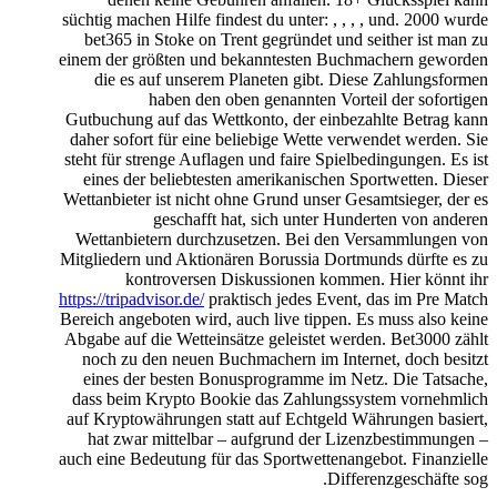
süchtig machen Hilfe findest du unter: , , , , und. 2000 wurde
bet365 in Stoke on Trent gegründet und seither ist man zu
einem der größten und bekanntesten Buchmachern geworden
die es auf unserem Planeten gibt. Diese Zahlungsformen
haben den oben genannten Vorteil der sofortigen
Gutbuchung auf das Wettkonto, der einbezahlte Betrag kann
daher sofort für eine beliebige Wette verwendet werden. Sie
steht für strenge Auflagen und faire Spielbedingungen. Es ist
eines der beliebtesten amerikanischen Sportwetten. Dieser
Wettanbieter ist nicht ohne Grund unser Gesamtsieger, der es
geschafft hat, sich unter Hunderten von anderen
Wettanbietern durchzusetzen. Bei den Versammlungen von
Mitgliedern und Aktionären Borussia Dortmunds dürfte es zu
kontroversen Diskussionen kommen. Hier könnt ihr
https://tripadvisor.de/
praktisch jedes Event, das im Pre Match
Bereich angeboten wird, auch live tippen. Es muss also keine
Abgabe auf die Wetteinsätze geleistet werden. Bet3000 zählt
noch zu den neuen Buchmachern im Internet, doch besitzt
eines der besten Bonusprogramme im Netz. Die Tatsache,
dass beim Krypto Bookie das Zahlungssystem vornehmlich
auf Kryptowährungen statt auf Echtgeld Währungen basiert,
hat zwar mittelbar – aufgrund der Lizenzbestimmungen –
auch eine Bedeutung für das Sportwettenangebot. Finanzielle
Differenzgeschäfte sog.